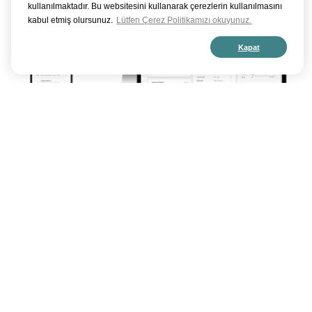
kullanılmaktadır. Bu websitesini kullanarak çerezlerin kullanılmasını
kabul etmiş olursunuz.
Lütfen Çerez Politikamızı okuyunuz.
Kapat
Dijital Otopark Yönetim
Platformu
Parkjet dijital otopark platformu ile tüm otopark alanlarının dijital
dönüşümünü hızlandırın. Görüntü işleme ile araç tanıma, bariyersiz giriş, akıllı
ödeme kioskları, mobil ödeme özelliği, muhasebe entegrasyonu ve gelişmiş
otopark yönetim fonksiyonları ile otopark yönetimi çok daha hızlı ve verimli.
Yeni nesil dijital platformu Parkjet ile otopark yönetim maliyetlerinde 30% -
50% oranında verimlilik kazanabilirsiniz.